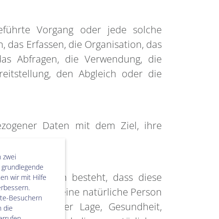
geführte Vorgang oder jede solche
as Erfassen, die Organisation, das
as Abfragen, die Verwendung, die
itstellung, den Abgleich oder die
ezogener Daten mit dem Ziel, ihre
 zwei
ie grundlegende
ten, die darin besteht, dass diese
n wir mit Hilfe
erbessern.
die sich auf eine natürliche Person
ite-Besuchern
wirtschaftlicher Lage, Gesundheit,
 die
rrufen.