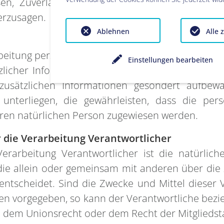
sen, Zuverlässigkeit, Verhalten, Aufenthaltsort
erzusagen.
Ablehnen
Alle 
rbeitung personenbezogener Daten in einer Weis
Einstellungen bearbeiten
licher Informationen nicht mehr einer spezifis
zusätzlichen Informationen gesondert aufbe
unterliegen, die gewährleisten, dass die per
rbaren natürlichen Person zugewiesen werden.
r die Verarbeitung Verantwortlicher
erarbeitung Verantwortlicher ist die natürlich
 die allein oder gemeinsam mit anderen über die
tscheidet. Sind die Zwecke und Mittel dieser 
ten vorgegeben, so kann der Verantwortliche be
h dem Unionsrecht oder dem Recht der Mitglieds