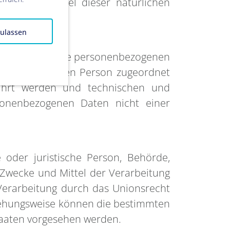
 oder Ortswechsel dieser natürlichen
zulassen
e, auf welche die personenbezogenen
chen betroffenen Person zugeordnet
wahrt werden und technischen und
sonenbezogenen Daten nicht einer
e oder juristische Person, Behörde,
 Zwecke und Mittel der Verarbeitung
Verarbeitung durch das Unionsrecht
ziehungsweise können die bestimmten
taaten vorgesehen werden.