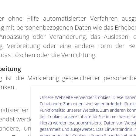
er ohne Hilfe automatisierter Verfahren aus
mit personenbezogenen Daten wie das Erheben, d
 Anpassung oder Veränderung, das Auslesen, d
g, Verbreitung oder eine andere Form der Bere
 das Löschen oder die Vernichtung.
beitung
g ist die Markierung gespeicherter personenb
änken.
Unsere Webseite verwendet Cookies. Diese haben
Funktionen: Zum einen sind sie erforderlich für d
omatisierten Verarbeitung personenbezogener Da
Funktionalität unserer Website. Zum anderen könne
der Cookies unsere Inhalte für Sie immer weiter v
det werden, um bestimmte persönliche Aspekte, 
Hierzu werden pseudonymisierte Daten von Webs
ndere, um Aspekte bezüglich Arbeitsleistung, 
gesammelt und ausgewertet. Das Einverständnis in
Verwendung der Cookies können Sie jederzeit wide